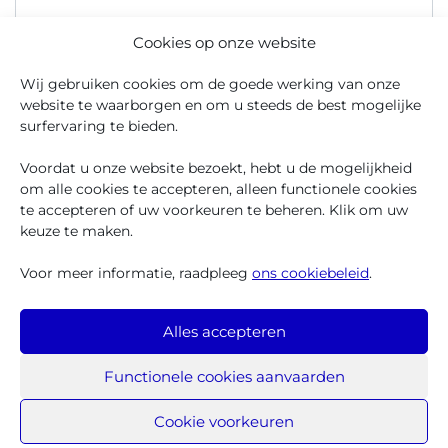
Cookies op onze website
Website
Wij gebruiken cookies om de goede werking van onze
website te waarborgen en om u steeds de best mogelijke
surfervaring te bieden.
Mijn naam, e-mailadres en website opslaan in deze
browser voor de volgende keer wanneer ik een
Voordat u onze website bezoekt, hebt u de mogelijkheid
reactie plaats.
om alle cookies te accepteren, alleen functionele cookies
te accepteren of uw voorkeuren te beheren. Klik om uw
keuze te maken.
Voor meer informatie, raadpleeg
ons cookiebeleid
.
Alles accepteren
Functionele cookies aanvaarden
Iriscare 2025
Bescherming van persoonsgegevens
Cookie voorkeuren
Beding van afwijzing van aansprakelijkheid