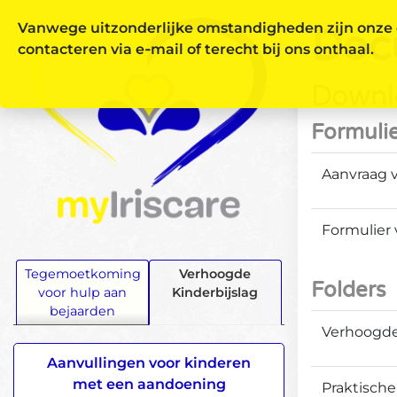
Vanwege uitzonderlijke omstandigheden zijn onze d
Doc
contacteren via e‑mail of terecht bij ons onthaal.
Downl
Formuli
Aanvraag v
Formulier 
Tegemoetkoming
Verhoogde
Folders
voor hulp aan
Kinderbijslag
bejaarden
Verhoogde
Aanvullingen voor kinderen
met een aandoening
Praktische