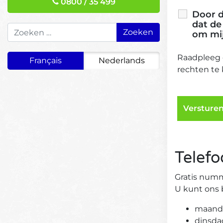
0800 / 35 499
Door d
dat de
Zoeken naar:
om mij
Raadpleeg
Français
Nederlands
rechten te 
Telefo
Gratis numm
U kunt ons 
maanda
dinsda