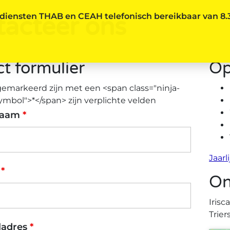
iensten THAB en CEAH telefonisch bereikbaar van 8.30
tacteer ons
t formulier
Op
gemarkeerd zijn met een <span class="ninja-
ymbol">*</span> zijn verplichte velden
naam
*
Jaarl
m
*
On
Irisc
Trier
ladres
*