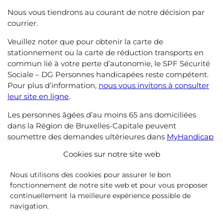
Nous vous tiendrons au courant de notre décision par
courrier.
Veuillez noter que pour obtenir la carte de
stationnement ou la carte de réduction transports en
commun lié à votre perte d’autonomie, le SPF Sécurité
Sociale – DG Personnes handicapées reste compétent.
Pour plus d’information,
nous vous invitons à consulter
leur site en ligne
.
Les personnes âgées d’au moins 65 ans domiciliées
dans la Région de Bruxelles-Capitale peuvent
soumettre des demandes ultérieures dans
MyHandicap
:
Cookies sur notre site web
Demande de carte de stationnement.
Nous utilisons des cookies pour assurer le bon
Demande de carte de réduction pour les
fonctionnement de notre site web et pour vous proposer
transports en commun (déficience visuelle : perte
continuellement la meilleure expérience possible de
de visage d’au moins 90 %).
navigation.
Demande de reconnaissance spécifique des
handicaps dans le cadre de la réduction de la TVA