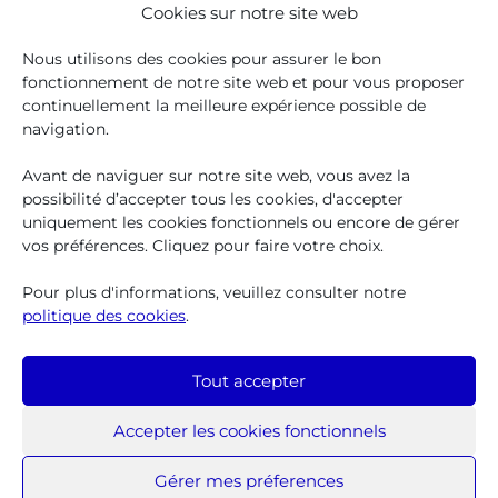
Cookies sur notre site web
Services publics
Nous utilisons des cookies pour assurer le bon
fonctionnement de notre site web et pour vous proposer
le Service Public Fédéral Sécurité Sociale
DG
continuellement la meilleure expérience possible de
Personnes Handicapées
qui évalue notamment
navigation.
les demandes de carte de stationnement
Le service
PHARE
qui apporte informations,
Avant de naviguer sur notre site web, vous avez la
conseils et interventions financières aux personnes
possibilité d’accepter tous les cookies, d'accepter
handicapées en Région bruxelloise
uniquement les cookies fonctionnels ou encore de gérer
FONS
, le service gouvernemental flamand qui
vos préférences. Cliquez pour faire votre choix.
verse le Groeipakket
Pour plus d'informations, veuillez consulter notre
politique des cookies
.
Tout accepter
Accepter les cookies fonctionnels
Iriscare 2025
Protection des données à caractère personnel
Clause
Gérer mes préferences
de non-responsabilité
Politique des cookies
Service